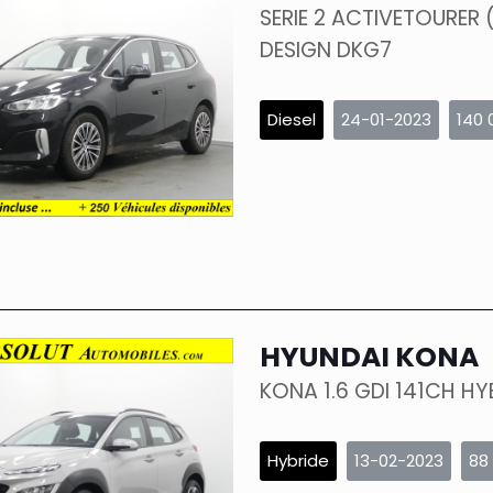
SERIE 2 ACTIVETOURER 
DESIGN DKG7
Diesel
24-01-2023
140 
HYUNDAI KONA
KONA 1.6 GDI 141CH HY
Hybride
13-02-2023
88