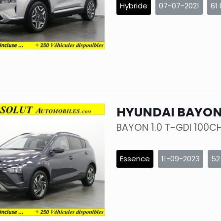
Hybride
07-07-2021
61
HYUNDAI BAYO
BAYON 1.0 T-GDI 100CH
Essence
11-09-2023
52