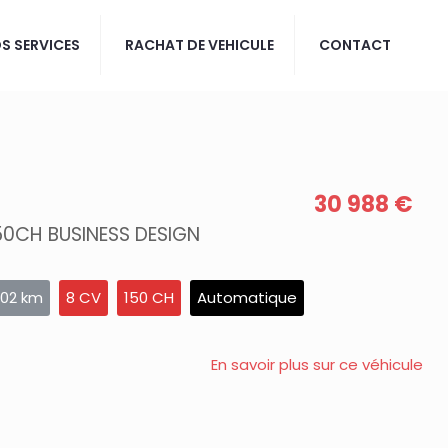
S SERVICES
RACHAT DE VEHICULE
CONTACT
30 988 €
X3 (G01) SDRIVE18DA 150CH BUSINESS DESIGN
302 km
8 CV
150 CH
Automatique
En savoir plus sur ce véhicule