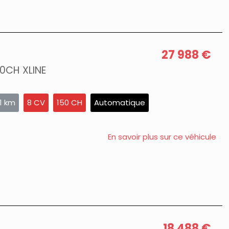
27 988 €
50CH XLINE
1 km
8 CV
150 CH
Automatique
En savoir plus sur ce véhicule
18 488 €