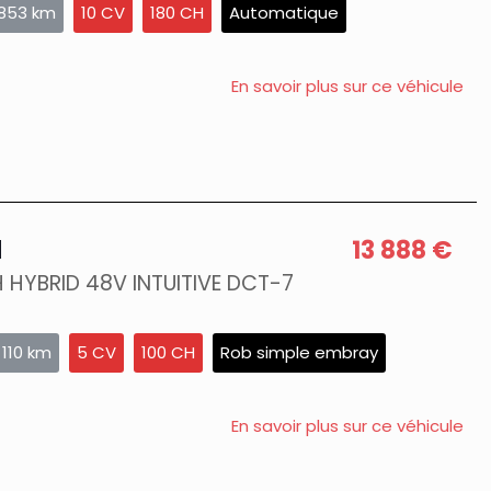
 853 km
10 CV
180 CH
Automatique
En savoir plus sur ce véhicule
N
13 888 €
 HYBRID 48V INTUITIVE DCT-7
 110 km
5 CV
100 CH
Rob simple embray
En savoir plus sur ce véhicule