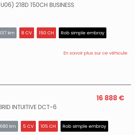
(U06) 218D 150CH BUSINESS
037 km
8 CV
150 CH
Rob simple embray
En savoir plus sur ce véhicule
16 888 €
BRID INTUITIVE DCT-6
 680 km
5 CV
105 CH
Rob simple embray