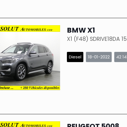
BMW X1
X1 (F48) SDRIVE18DA 1
Diesel
18-01-2022
42 14
PEUGEOT 5008