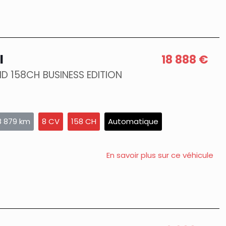
I
18 888 €
ID 158CH BUSINESS EDITION
8 879 km
8 CV
158 CH
Automatique
En savoir plus sur ce véhicule