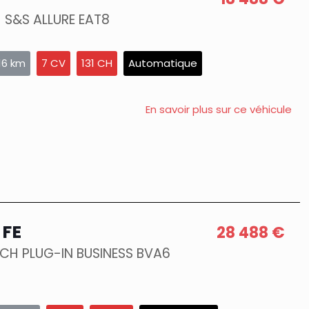
H S&S ALLURE EAT8
16 km
7 CV
131 CH
Automatique
En savoir plus sur ce véhicule
 FE
28 488 €
5CH PLUG-IN BUSINESS BVA6