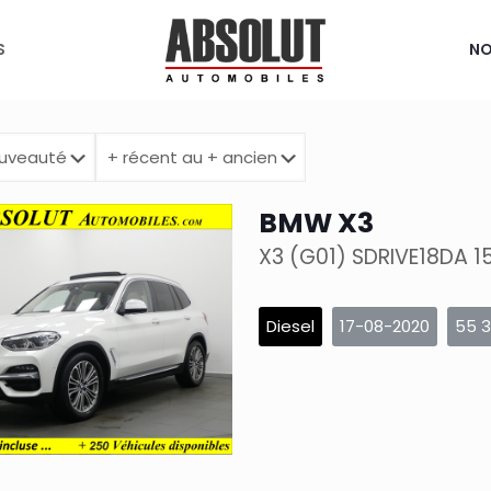
S
NO
BMW X3
Diesel
17-08-2020
55 