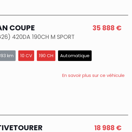
AN COUPE
35 888 €
G26) 420DA 190CH M SPORT
893 km
10 CV
190 CH
Automatique
En savoir plus sur ce véhicule
TIVETOURER
18 988 €