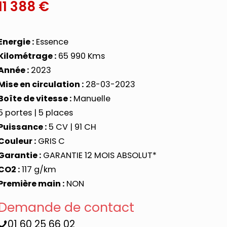
11 388 €
Energie :
Essence
Kilométrage :
65 990 Kms
Année :
2023
Mise en circulation :
28-03-2023
Boîte de vitesse :
Manuelle
5 portes | 5 places
Puissance :
5 CV | 91 CH
Couleur :
GRIS C
Garantie :
GARANTIE 12 MOIS ABSOLUT*
CO2 :
117 g/km
Première main :
NON
Demande de contact
01 60 25 66 02